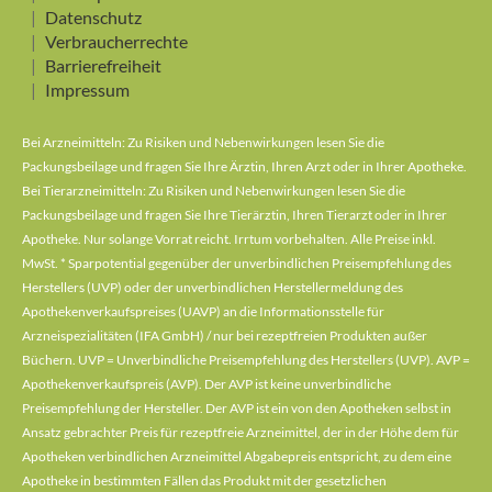
Datenschutz
Verbraucherrechte
Barrierefreiheit
Impressum
Bei Arzneimitteln: Zu Risiken und Nebenwirkungen lesen Sie die
Packungsbeilage und fragen Sie Ihre Ärztin, Ihren Arzt oder in Ihrer Apotheke.
Bei Tierarzneimitteln: Zu Risiken und Nebenwirkungen lesen Sie die
Packungsbeilage und fragen Sie Ihre Tierärztin, Ihren Tierarzt oder in Ihrer
Apotheke. Nur solange Vorrat reicht. Irrtum vorbehalten. Alle Preise inkl.
MwSt. * Sparpotential gegenüber der unverbindlichen Preisempfehlung des
Herstellers (UVP) oder der unverbindlichen Herstellermeldung des
Apothekenverkaufspreises (UAVP) an die Informationsstelle für
Arzneispezialitäten (IFA GmbH) / nur bei rezeptfreien Produkten außer
Büchern. UVP = Unverbindliche Preisempfehlung des Herstellers (UVP). AVP =
Apothekenverkaufspreis (AVP). Der AVP ist keine unverbindliche
Preisempfehlung der Hersteller. Der AVP ist ein von den Apotheken selbst in
Ansatz gebrachter Preis für rezeptfreie Arzneimittel, der in der Höhe dem für
Apotheken verbindlichen Arzneimittel Abgabepreis entspricht, zu dem eine
Apotheke in bestimmten Fällen das Produkt mit der gesetzlichen