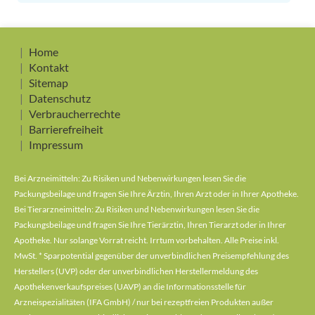
Home
Kontakt
Sitemap
Datenschutz
Verbraucherrechte
Barrierefreiheit
Impressum
Bei Arzneimitteln: Zu Risiken und Nebenwirkungen lesen Sie die
Packungsbeilage und fragen Sie Ihre Ärztin, Ihren Arzt oder in Ihrer Apotheke.
Bei Tierarzneimitteln: Zu Risiken und Nebenwirkungen lesen Sie die
Packungsbeilage und fragen Sie Ihre Tierärztin, Ihren Tierarzt oder in Ihrer
Apotheke. Nur solange Vorrat reicht. Irrtum vorbehalten. Alle Preise inkl.
MwSt. * Sparpotential gegenüber der unverbindlichen Preisempfehlung des
Herstellers (UVP) oder der unverbindlichen Herstellermeldung des
Apothekenverkaufspreises (UAVP) an die Informationsstelle für
Arzneispezialitäten (IFA GmbH) / nur bei rezeptfreien Produkten außer