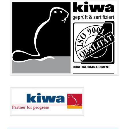
Muskeln und Gelenke - sie
alle mischen dabei mit. Die
Balance immer mal wieder
gezielt zu trainieren, ist eine
gute Idee. Denn das stärkt
unter anderem die
Tiefenmuskulatur rund um die
Wirbelsäule, der wir sonst
meist nicht so viel
Aufmerksamkeit schenken, so
die Aktion Gesunder Rücken
(AGR).
Gleichgewichtstraining hilft
somit dabei, ...