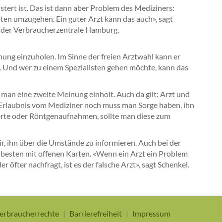
stert ist. Das ist dann aber Problem des Mediziners:
ten umzugehen. Ein guter Arzt kann das auch», sagt
ei der Verbraucherzentrale Hamburg.
nung einzuholen. Im Sinne der freien Arztwahl kann er
. Und wer zu einem Spezialisten gehen möchte, kann das
s man eine zweite Meinung einholt. Auch da gilt: Arzt und
e Erlaubnis vom Mediziner noch muss man Sorge haben, ihn
erte oder Röntgenaufnahmen, sollte man diese zum
ir, ihn über die Umstände zu informieren. Auch bei der
 besten mit offenen Karten. «Wenn ein Arzt ein Problem
 öfter nachfragt, ist es der falsche Arzt», sagt Schenkel.
erbraucherrechte
Barrierefreiheit
Impressum