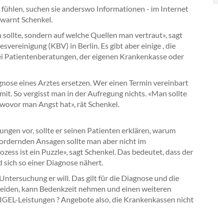
t fühlen, suchen sie anderswo Informationen - im Internet
 warnt Schenkel.
ln sollte, sondern auf welche Quellen man vertraut», sagt
vereinigung (KBV) in Berlin. Es gibt aber einige , die
 bei Patientenberatungen, der eigenen Krankenkasse oder
nose eines Arztes ersetzen. Wer einen Termin vereinbart
mit. So vergisst man in der Aufregung nichts. «Man sollte
wovor man Angst hat», rät Schenkel.
ngen vor, sollte er seinen Patienten erklären, warum
 fordernden Ansagen sollte man aber nicht im
ess ist ein Puzzle», sagt Schenkel. Das bedeutet, dass der
 sich so einer Diagnose nähert.
ntersuchung er will. Das gilt für die Diagnose und die
heiden, kann Bedenkzeit nehmen und einen weiteren
e IGEL-Leistungen ? Angebote also, die Krankenkassen nicht