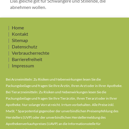
Das gleiche gilt für Schwangere und Stillende, die
abnehmen wollen.
Home
Kontakt
Sitemap
Datenschutz
Verbraucherrechte
Barrierefreiheit
Impressum
Bei Arzneimitteln: Zu Risiken und Nebenwirkungen lesen Sie die
Packungsbeilage und fragen Sie Ihre Ärztin, Ihren Arzt oder in Ihrer Apotheke.
Bei Tierarzneimitteln: Zu Risiken und Nebenwirkungen lesen Sie die
Packungsbeilage und fragen Sie Ihre Tierärztin, Ihren Tierarzt oder in Ihrer
Apotheke. Nur solange Vorrat reicht. Irrtum vorbehalten. Alle Preise inkl.
MwSt. * Sparpotential gegenüber der unverbindlichen Preisempfehlung des
Herstellers (UVP) oder der unverbindlichen Herstellermeldung des
Apothekenverkaufspreises (UAVP) an die Informationsstelle für