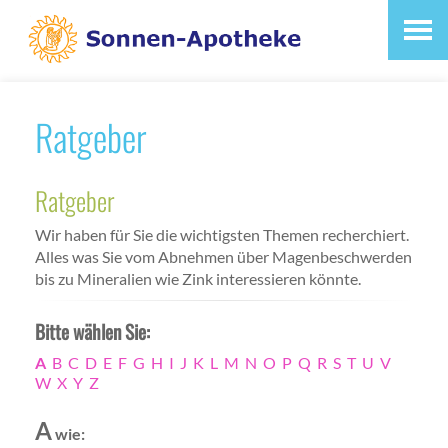
Ratgeber
Ratgeber
Wir haben für Sie die wichtigsten Themen recherchiert.
Alles was Sie vom Abnehmen über Magenbeschwerden
bis zu Mineralien wie Zink interessieren könnte.
Bitte wählen Sie:
A
B
C
D
E
F
G
H
I
J
K
L
M
N
O
P
Q
R
S
T
U
V
W
X
Y
Z
A
wie: