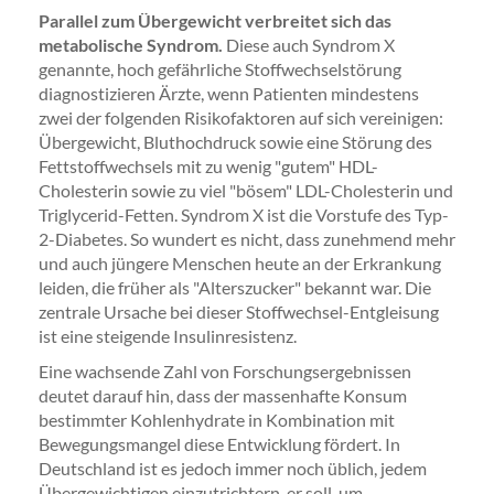
Parallel zum Übergewicht verbreitet sich das
metabolische Syndrom.
Diese auch Syndrom X
genannte, hoch gefährliche Stoffwechselstörung
diagnostizieren Ärzte, wenn Patienten mindestens
zwei der folgenden Risikofaktoren auf sich vereinigen:
Übergewicht, Bluthochdruck sowie eine Störung des
Fettstoffwechsels mit zu wenig "gutem" HDL-
Cholesterin sowie zu viel "bösem" LDL-Cholesterin und
Triglycerid-Fetten. Syndrom X ist die Vorstufe des Typ-
2-Diabetes. So wundert es nicht, dass zunehmend mehr
und auch jüngere Menschen heute an der Erkrankung
leiden, die früher als "Alterszucker" bekannt war. Die
zentrale Ursache bei dieser Stoffwechsel-Entgleisung
ist eine steigende Insulinresistenz.
Eine wachsende Zahl von Forschungsergebnissen
deutet darauf hin, dass der massenhafte Konsum
bestimmter Kohlenhydrate in Kombination mit
Bewegungsmangel diese Entwicklung fördert. In
Deutschland ist es jedoch immer noch üblich, jedem
Übergewichtigen einzutrichtern, er soll, um