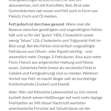
abzunehmen, sich mit Kartoffeln, Reis, Brot oder
Gummibärchen satt essen und Fett auch in Form von
Fleisch, Fisch und Öl meiden.
Fett jedoch ist durchaus gesund.
Wenn man die
Balance zwischen gesättigten und ungesättigten Fetten
hält und so für viel "gutes" HDL-Cholesterin sowie
wenig "böses" LDL-Cholesterin und Triglycerid-Fett im
Blut sorgt. Bei den Fetten sind einfach ungesättigte
Fettsäuren aus Oliven- oder Rapsöl wichtig – und
wesentlich mehr Omega-3-Fettsäuren. Also auch mehr
Fisch, Fleisch aus artgerechter Haltung und Nüsse
essen. Gehärtete Fette (meist als versteckte Fette in
Gebäck und Fertignahrung) sind zu meiden. Weiterer
Vorteil von Fett: es macht länger satt als kurzkettige
Kohlenhydrate (Zucker) und Eiweiß.
Aber: Wer viel fettreiche Lebensmittel zu sich nimmt,
kurbelt damit seinen Heißhunger auf noch mehr üppige
Mahlzeiten an. Mit dieser Nachricht warteten
amerikanische Forscher auf. Schuld daran sei der