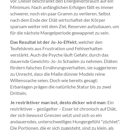
vor. Dieser beschränkt den Energieverbrauch auf ein
Minimum. Nach anfänglichen Erfolgen fällt es immer
schwerer, noch ein paar Gramm zu verlieren. Selbst
nach dem Ende der Diät wirtschaftet der Körper
sparsam weiter mit dem Ziel, Reserven aufzubauen, um
für die nächste Mangelperiode gewappnet zu sein.
Das Resultat ist der Jo-Jo-Effekt
, welcher den
Teufelskreis aus Frustration und Fehlverhalten
verstärkt. Auch die Psyche läuft Gefahr, durch das
dauernde Gewichts-Jo-Jo Schaden zu nehmen. Diäten
fördern falsches Ernährungsverhalten, sie suggerieren
zu Unrecht, dass die Maße dünner Models reine
Willenssache seien. Doch wie bereits gesagt:
Erbanlagen prägen die natürliche Statur bis zu zwei
Dritteln.
Je restriktiver man isst, desto dicker wird man:
Ein
restriktiver – gezügelter – Esser ist chronisch auf Diät,
der sich bewusst Grenzen setzt und sich so ein
andauerndes, unterschwelliges Hungergefühl "züchtet".
Die Portionen, die er sich zugesteht, sind zu klein, als