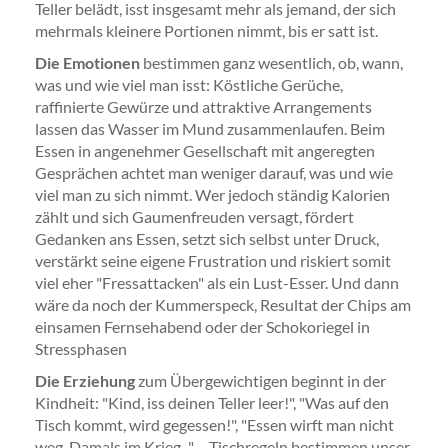
Teller belädt, isst insgesamt mehr als jemand, der sich
mehrmals kleinere Portionen nimmt, bis er satt ist.
Die Emotionen
bestimmen ganz wesentlich, ob, wann,
was und wie viel man isst: Köstliche Gerüche,
raffinierte Gewürze und attraktive Arrangements
lassen das Wasser im Mund zusammenlaufen. Beim
Essen in angenehmer Gesellschaft mit angeregten
Gesprächen achtet man weniger darauf, was und wie
viel man zu sich nimmt. Wer jedoch ständig Kalorien
zählt und sich Gaumenfreuden versagt, fördert
Gedanken ans Essen, setzt sich selbst unter Druck,
verstärkt seine eigene Frustration und riskiert somit
viel eher "Fressattacken" als ein Lust-Esser. Und dann
wäre da noch der Kummerspeck, Resultat der Chips am
einsamen Fernsehabend oder der Schokoriegel in
Stressphasen
Die Erziehung
zum Übergewichtigen beginnt in der
Kindheit: "Kind, iss deinen Teller leer!", "Was auf den
Tisch kommt, wird gegessen!", "Essen wirft man nicht
weg. Damals im Krieg..." – Tischregeln bestimmen unser