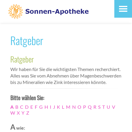
Ratgeber
Ratgeber
Wir haben für Sie die wichtigsten Themen recherchiert.
Alles was Sie vom Abnehmen über Magenbeschwerden
bis zu Mineralien wie Zink interessieren könnte.
Bitte wählen Sie:
A
B
C
D
E
F
G
H
I
J
K
L
M
N
O
P
Q
R
S
T
U
V
W
X
Y
Z
A
wie: