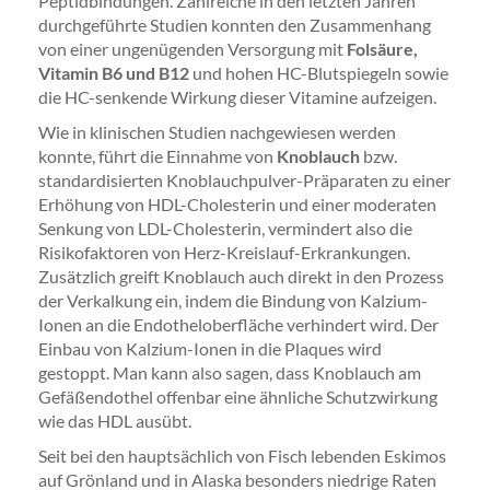
Peptidbindungen. Zahlreiche in den letzten Jahren
durchgeführte Studien konnten den Zusammenhang
von einer ungenügenden Versorgung mit
Folsäure,
Vitamin B6 und B12
und hohen HC-Blutspiegeln sowie
die HC-senkende Wirkung dieser Vitamine aufzeigen.
Wie in klinischen Studien nachgewiesen werden
konnte, führt die Einnahme von
Knoblauch
bzw.
standardisierten Knoblauchpulver-Präparaten zu einer
Erhöhung von HDL-Cholesterin und einer moderaten
Senkung von LDL-Cholesterin, vermindert also die
Risikofaktoren von Herz-Kreislauf-Erkrankungen.
Zusätzlich greift Knoblauch auch direkt in den Prozess
der Verkalkung ein, indem die Bindung von Kalzium-
Ionen an die Endotheloberfläche verhindert wird. Der
Einbau von Kalzium-Ionen in die Plaques wird
gestoppt. Man kann also sagen, dass Knoblauch am
Gefäßendothel offenbar eine ähnliche Schutzwirkung
wie das HDL ausübt.
Seit bei den hauptsächlich von Fisch lebenden Eskimos
auf Grönland und in Alaska besonders niedrige Raten