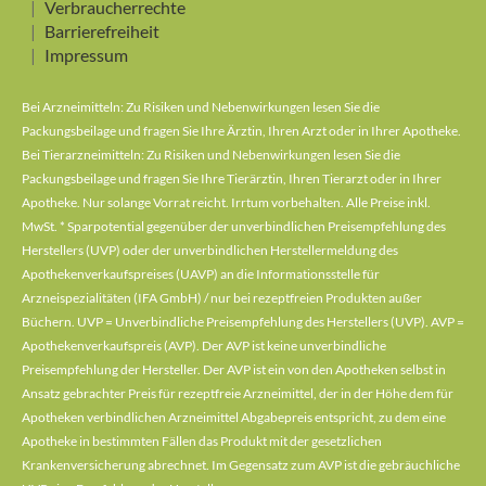
Verbraucherrechte
Barrierefreiheit
Impressum
Bei Arzneimitteln: Zu Risiken und Nebenwirkungen lesen Sie die
Packungsbeilage und fragen Sie Ihre Ärztin, Ihren Arzt oder in Ihrer Apotheke.
Bei Tierarzneimitteln: Zu Risiken und Nebenwirkungen lesen Sie die
Packungsbeilage und fragen Sie Ihre Tierärztin, Ihren Tierarzt oder in Ihrer
Apotheke. Nur solange Vorrat reicht. Irrtum vorbehalten. Alle Preise inkl.
MwSt. * Sparpotential gegenüber der unverbindlichen Preisempfehlung des
Herstellers (UVP) oder der unverbindlichen Herstellermeldung des
Apothekenverkaufspreises (UAVP) an die Informationsstelle für
Arzneispezialitäten (IFA GmbH) / nur bei rezeptfreien Produkten außer
Büchern. UVP = Unverbindliche Preisempfehlung des Herstellers (UVP). AVP =
Apothekenverkaufspreis (AVP). Der AVP ist keine unverbindliche
Preisempfehlung der Hersteller. Der AVP ist ein von den Apotheken selbst in
Ansatz gebrachter Preis für rezeptfreie Arzneimittel, der in der Höhe dem für
Apotheken verbindlichen Arzneimittel Abgabepreis entspricht, zu dem eine
Apotheke in bestimmten Fällen das Produkt mit der gesetzlichen
Krankenversicherung abrechnet. Im Gegensatz zum AVP ist die gebräuchliche