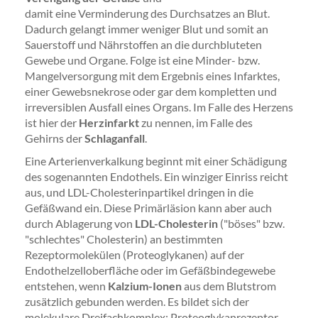
damit eine Verminderung des Durchsatzes an Blut.
Dadurch gelangt immer weniger Blut und somit an
Sauerstoff und Nährstoffen an die durchbluteten
Gewebe und Organe. Folge ist eine Minder- bzw.
Mangelversorgung mit dem Ergebnis eines Infarktes,
einer Gewebsnekrose oder gar dem kompletten und
irreversiblen Ausfall eines Organs. Im Falle des Herzens
ist hier der
Herzinfarkt
zu nennen, im Falle des
Gehirns der
Schlaganfall
.
Eine Arterienverkalkung beginnt mit einer Schädigung
des sogenannten Endothels. Ein winziger Einriss reicht
aus, und LDL-Cholesterinpartikel dringen in die
Gefäßwand ein. Diese Primärläsion kann aber auch
durch Ablagerung von
LDL-Cholesterin
("böses" bzw.
"schlechtes" Cholesterin) an bestimmten
Rezeptormolekülen (Proteoglykanen) auf der
Endothelzelloberfläche oder im Gefäßbindegewebe
entstehen, wenn
Kalzium-Ionen
aus dem Blutstrom
zusätzlich gebunden werden. Es bildet sich der
molekulare Dreifachkomplex: Proteoglykanrezeptor-