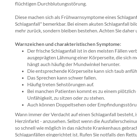
flüchtigen Durchblutungsstörung.
Diese machen sich als Frühwarnsymptome eines Schlaganfal
Schlaganfall" bemerkbar. Bei einem akuten Schlaganfall b
mehr zurück, sondern bleiben bestehen. Achten Sie daher 
Warnzeichen und charakteristischen Symptome:
Der frische Schlaganfall ist in den meisten Fällen ve
ausgeprägten Lähmung einer Körperseite, die sich me
hängt auch häufig der Mundwinkel herunter.
Die entsprechende Körperseite kann sich taub anfüh
Das Sprechen kann schwer fallen.
Häufig treten Sehstörungen auf.
Bei manchen Patienten kommt es zu einem plötzlich
Unfähigkeit, zu sitzen oder zu stehen.
Auch können Doppeltsehen oder Empfindungsstöru
Wann immer der Verdacht auf einen Schlaganfall besteht, ist
Herzinfarkt - anzusehen. Selbst wenn die Ausfallerschei
so schnell wie möglich in das nächste Krankenhaus gebra
Schlaganfällen eingerichtet ist. Rufen Sie notfalls den Ret