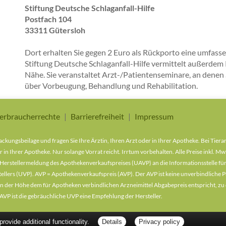
Stiftung Deutsche Schlaganfall-Hilfe
Postfach 104
33311 Gütersloh
Dort erhalten Sie gegen 2 Euro als Rückporto eine umfasse
Stiftung Deutsche Schlaganfall-Hilfe vermittelt außerdem
Nähe. Sie veranstaltet Arzt-/Patientenseminare, an denen 
über Vorbeugung, Behandlung und Rehabilitation.
erbraucherrechte
Barrierefreiheit
Impressum
ckungsbeilage und fragen Sie Ihre Ärztin, Ihren Arzt oder in Ihrer Apotheke. Bei Tier
r in Ihrer Apotheke. Nur solange Vorrat reicht. Irrtum vorbehalten. Alle Preise inkl. 
Herstellermeldung des Apothekenverkaufspreises (UAVP) an die Informationsstelle für
lers (UVP). AVP = Apothekenverkaufspreis (AVP). Der AVP ist keine unverbindliche Pr
der in der Höhe dem für Apotheken verbindlichen Arzneimittel Abgabepreis entspricht, z
VP ist die gebräuchliche UVP eine Empfehlung der Hersteller.
ovide additional functionality.
Details
Privacy policy