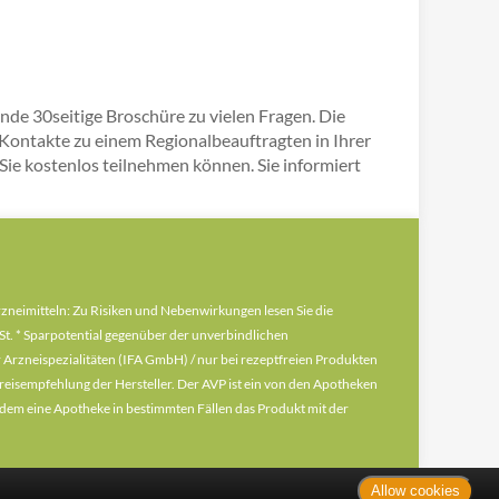
nde 30seitige Broschüre zu vielen Fragen. Die
 Kontakte zu einem Regionalbeauftragten in Ihrer
Sie kostenlos teilnehmen können. Sie informiert
arzneimitteln: Zu Risiken und Nebenwirkungen lesen Sie die
MwSt. * Sparpotential gegenüber der unverbindlichen
 Arzneispezialitäten (IFA GmbH) / nur bei rezeptfreien Produkten
eisempfehlung der Hersteller. Der AVP ist ein von den Apotheken
u dem eine Apotheke in bestimmten Fällen das Produkt mit der
Allow cookies