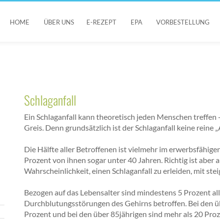
HOME
ÜBER UNS
E-REZEPT
EPA
VORBESTELLUNG
Schlaganfall
Ein Schlaganfall kann theoretisch jeden Menschen treffen 
Greis. Denn grundsätzlich ist der Schlaganfall keine reine „
Die Hälfte aller Betroffenen ist vielmehr im erwerbsfähige
Prozent von ihnen sogar unter 40 Jahren. Richtig ist aber a
Wahrscheinlichkeit, einen Schlaganfall zu erleiden, mit st
Bezogen auf das Lebensalter sind mindestens 5 Prozent al
Durchblutungsstörungen des Gehirns betroffen. Bei den üb
Prozent und bei den über 85jährigen sind mehr als 20 Proz