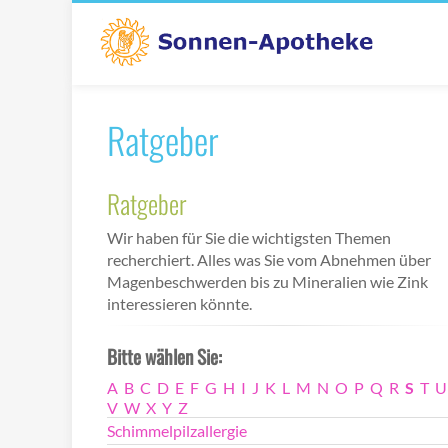
Ratgeber
Ratgeber
Wir haben für Sie die wichtigsten Themen
recherchiert. Alles was Sie vom Abnehmen über
Magenbeschwerden bis zu Mineralien wie Zink
interessieren könnte.
Bitte wählen Sie:
A
B
C
D
E
F
G
H
I
J
K
L
M
N
O
P
Q
R
S
T
U
V
W
X
Y
Z
Schimmelpilzallergie