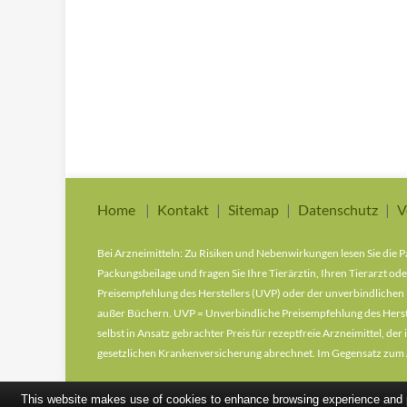
Home
Kontakt
Sitemap
Datenschutz
V
Bei Arzneimitteln: Zu Risiken und Nebenwirkungen lesen Sie die Pa
Packungsbeilage und fragen Sie Ihre Tierärztin, Ihren Tierarzt ode
Preisempfehlung des Herstellers (UVP) oder der unverbindlichen 
außer Büchern. UVP = Unverbindliche Preisempfehlung des Herstel
selbst in Ansatz gebrachter Preis für rezeptfreie Arzneimittel, 
gesetzlichen Krankenversicherung abrechnet. Im Gegensatz zum A
This website makes use of cookies to enhance browsing experience and pr