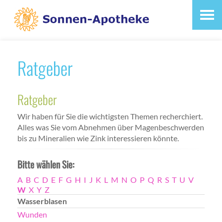
Ratgeber
Ratgeber
Wir haben für Sie die wichtigsten Themen recherchiert.
Alles was Sie vom Abnehmen über Magenbeschwerden
bis zu Mineralien wie Zink interessieren könnte.
Bitte wählen Sie:
A
B
C
D
E
F
G
H
I
J
K
L
M
N
O
P
Q
R
S
T
U
V
W
X
Y
Z
Wasserblasen
Wunden