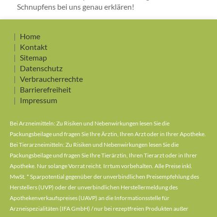
Schnupfens bei uns genau erklären!
Home
Kontakt
Sitemap
Datenschutz
Verbraucherrechte
Barrierefreiheit
Impressum
Bei Arzneimitteln: Zu Risiken und Nebenwirkungen lesen Sie die
Packungsbeilage und fragen Sie Ihre Ärztin, Ihren Arzt oder in Ihrer Apotheke.
Bei Tierarzneimitteln: Zu Risiken und Nebenwirkungen lesen Sie die
Packungsbeilage und fragen Sie Ihre Tierärztin, Ihren Tierarzt oder in Ihrer
Apotheke. Nur solange Vorrat reicht. Irrtum vorbehalten. Alle Preise inkl.
MwSt. * Sparpotential gegenüber der unverbindlichen Preisempfehlung des
Herstellers (UVP) oder der unverbindlichen Herstellermeldung des
Apothekenverkaufspreises (UAVP) an die Informationsstelle für
Arzneispezialitäten (IFA GmbH) / nur bei rezeptfreien Produkten außer