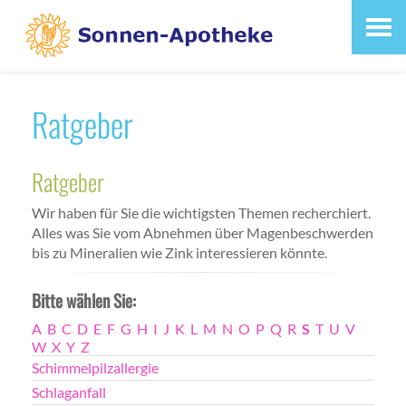
Ratgeber
Ratgeber
Wir haben für Sie die wichtigsten Themen recherchiert.
Alles was Sie vom Abnehmen über Magenbeschwerden
bis zu Mineralien wie Zink interessieren könnte.
Bitte wählen Sie:
A
B
C
D
E
F
G
H
I
J
K
L
M
N
O
P
Q
R
S
T
U
V
W
X
Y
Z
Schimmelpilzallergie
Schlaganfall