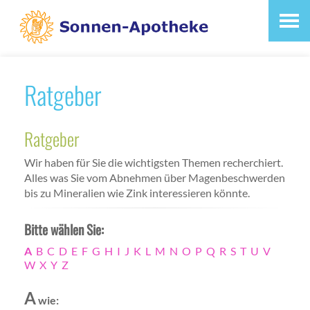
Ratgeber
Ratgeber
Wir haben für Sie die wichtigsten Themen recherchiert.
Alles was Sie vom Abnehmen über Magenbeschwerden
bis zu Mineralien wie Zink interessieren könnte.
Bitte wählen Sie:
A
B
C
D
E
F
G
H
I
J
K
L
M
N
O
P
Q
R
S
T
U
V
W
X
Y
Z
A
wie: