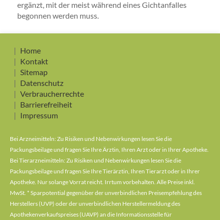
ergänzt, mit der meist während eines Gichtanfalles
begonnen werden muss.
Home
Kontakt
Sitemap
Datenschutz
Verbraucherrechte
Barrierefreiheit
Impressum
Bei Arzneimitteln: Zu Risiken und Nebenwirkungen lesen Sie die
Packungsbeilage und fragen Sie Ihre Ärztin, Ihren Arzt oder in Ihrer Apotheke.
Bei Tierarzneimitteln: Zu Risiken und Nebenwirkungen lesen Sie die
Packungsbeilage und fragen Sie Ihre Tierärztin, Ihren Tierarzt oder in Ihrer
Apotheke. Nur solange Vorrat reicht. Irrtum vorbehalten. Alle Preise inkl.
MwSt. * Sparpotential gegenüber der unverbindlichen Preisempfehlung des
Herstellers (UVP) oder der unverbindlichen Herstellermeldung des
Apothekenverkaufspreises (UAVP) an die Informationsstelle für