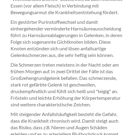
Essen (vor allem Fleisch) in Verbindung mit
Bewegungsarmut die Krankheitsentstehung fördert.
Ein gestörter Purinstoffwechsel und damit
einhergehender verminderte Harnsäureausscheidung
führt zu Harnsäureablagerungen in Gelenken, in deren
Folge sich sogenannte Gichtknoten bilden. Diese
Knoten entzünden sich und lösen anfallsartige
Gelenkschmerzen aus, die sehr heftig sein können.
Die Schmerzen treten meistens in der Nacht oder am
frühen Morgen auf. In zwei Drittel der Fälle ist das
Großzehengrundgelenk befallen. Das schmerzende,
stark rot gefärbte Gelenk ist geschwollen,
druckempfindlich und fühlt sich heiß und "teigig" an.
Frösteln und leichte Erhöhung der Körpertemperatur
sind weitere charakteristische Zeichen.
Mit steigender Anfallshäufigkeit besteht die Gefahr,
dass die Krankheit chronisch wird. Damit steigt auch
das Risiko, dass z.B. Nieren und Augen Schäden
erleiden und es zu arteriellem Bluthochdruck kommt.