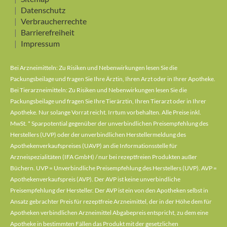
Datenschutz
Verbraucherrechte
Barrierefreiheit
Impressum
Bei Arzneimitteln: Zu Risiken und Nebenwirkungen lesen Sie die
Packungsbeilage und fragen Sie Ihre Ärztin, Ihren Arzt oder in Ihrer Apotheke.
Bei Tierarzneimitteln: Zu Risiken und Nebenwirkungen lesen Sie die
Packungsbeilage und fragen Sie Ihre Tierärztin, Ihren Tierarzt oder in Ihrer
Apotheke. Nur solange Vorrat reicht. Irrtum vorbehalten. Alle Preise inkl.
MwSt. * Sparpotential gegenüber der unverbindlichen Preisempfehlung des
Herstellers (UVP) oder der unverbindlichen Herstellermeldung des
Apothekenverkaufspreises (UAVP) an die Informationsstelle für
Arzneispezialitäten (IFA GmbH) / nur bei rezeptfreien Produkten außer
Büchern. UVP = Unverbindliche Preisempfehlung des Herstellers (UVP). AVP =
Apothekenverkaufspreis (AVP). Der AVP ist keine unverbindliche
Preisempfehlung der Hersteller. Der AVP ist ein von den Apotheken selbst in
Ansatz gebrachter Preis für rezeptfreie Arzneimittel, der in der Höhe dem für
Apotheken verbindlichen Arzneimittel Abgabepreis entspricht, zu dem eine
Apotheke in bestimmten Fällen das Produkt mit der gesetzlichen