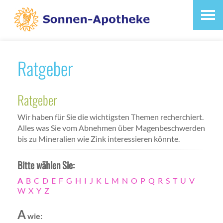
Ratgeber
Ratgeber
Wir haben für Sie die wichtigsten Themen recherchiert.
Alles was Sie vom Abnehmen über Magenbeschwerden
bis zu Mineralien wie Zink interessieren könnte.
Bitte wählen Sie:
A
B
C
D
E
F
G
H
I
J
K
L
M
N
O
P
Q
R
S
T
U
V
W
X
Y
Z
A
wie: