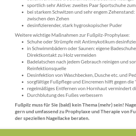
sportlich sehr Aktive: zweites Paar Sportschuhe zu
bei starkem Schwitzen und sehr engem Zehenstand: E
zwischen den Zehen
desinfizierender, stark hygroskopischer Puder
Weitere wichtige Maßnahmen zur Fußpilz-Prophylaxe:
Schuhe oder Strümpfe mit Antimykotikum desinfizie
in Schwimmbädern oder Saunen: eigene Badeschuhe
Direktkontakt zu Holz vermeiden
Badelatschen nach jedem Gebrauch reinigen und sorgf
Reinfektionsquelle
Desinfektion von Waschbecken, Dusche etc. und Pe
sorgfältige Fußpflege und Eincremen hilft gegen die 
regelmäßiges Entfernen von Hornhaut vermindert d
Durchblutung des Fußes verbessern
Fußpilz muss für Sie (bald) kein Thema (mehr) sein! Nage
gern und umfassend zu Prophylaxe und Therapie von Fu
der speziellen Nagellacke beraten.