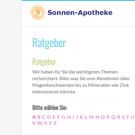
Ratgeber
Ratgeber
Wir haben für Sie die wichtigsten Themen
recherchiert. Alles was Sie vom Abnehmen über
Magenbeschwerden bis zu Mineralien wie Zink
interessieren könnte.
Bitte wählen Sie:
A
B
C
D
E
F
G
H
I
J
K
L
M
N
O
P
Q
R
S
T
U
V
W
X
Y
Z