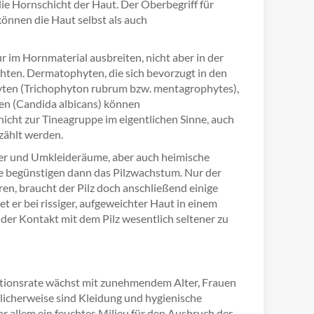
e Hornschicht der Haut. Der Oberbegriff für
önnen die Haut selbst als auch
r im Hornmaterial ausbreiten, nicht aber in der
chten. Dermatophyten, die sich bevorzugt in den
yten (Trichophyton rubrum bzw. mentagrophytes),
en (Candida albicans) können
cht zur Tineagruppe im eigentlichen Sinne, auch
zählt werden.
der und Umkleideräume, aber auch heimische
 begünstigen dann das Pilzwachstum. Nur der
en, braucht der Pilz doch anschließend einige
t er bei rissiger, aufgeweichter Haut in einem
 der Kontakt mit dem Pilz wesentlich seltener zu
fektionsrate wächst mit zunehmendem Alter, Frauen
glicherweise sind Kleidung und hygienische
allem ein feuchtes Milieu für den Ausbruch der