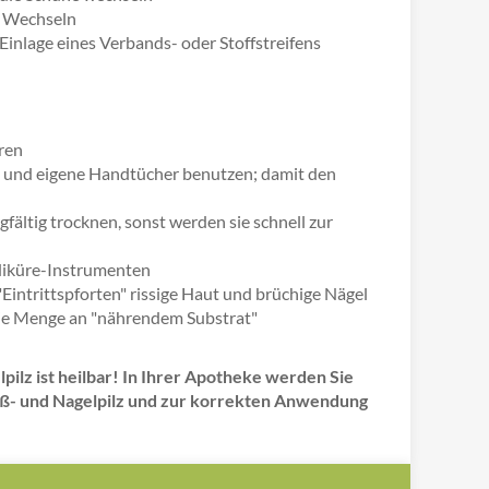
m Wechseln
inlage eines Verbands- oder Stoffstreifens
ren
 und eigene Handtücher benutzen; damit den
ältig trocknen, sonst werden sie schnell zur
diküre-Instrumenten
"Eintrittspforten" rissige Haut und brüchige Nägel
ie Menge an "nährendem Substrat"
lpilz ist heilbar! In Ihrer Apotheke werden Sie
ß- und Nagelpilz und zur korrekten Anwendung