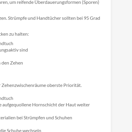
führen, um reifende Überdauerungsformen (Sporen)
utzen. Strümpfe und Handtücher sollten bei 95 Grad
cken zu halten:
andtuch
ungsaktiv sind
en den Zehen
r Zehenzwischenräume oberste Priorität.
andtuch
die aufgequollene Hornschicht der Haut weiter
erialien bei Strümpfen und Schuhen
 die Schuhe wechseln