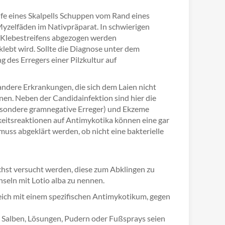
lfe eines Skalpells Schuppen vom Rand eines
yzelfäden im Nativpräparat. In schwierigen
n Klebestreifens abgezogen werden
klebt wird. Sollte die Diagnose unter dem
g des Erregers einer Pilzkultur auf
 andere Erkrankungen, die sich dem Laien nicht
nen. Neben der Candidainfektion sind hier die
sbesondere gramnegative Erreger) und Ekzeme
keitsreaktionen auf Antimykotika können eine gar
uss abgeklärt werden, ob nicht eine bakterielle
chst versucht werden, diese zum Abklingen zu
eln mit Lotio alba zu nennen.
eich mit einem spezifischen Antimykotikum, gegen
s, Salben, Lösungen, Pudern oder Fußsprays seien