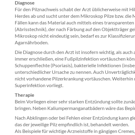
Diagnose
Für den Pilznachweis schabt der Arzt üblicherweise mit Hi
Herdes ab und sucht unter dem Mikroskop Pilze bzw. die M
Fällen kann das Material auch mittels eines transparente
(Abrisstechnik), der nach Färbung auf den Objektträger ge
Mikroskop nicht eindeutig sein, bedarf es zur Klassifizierun
Agarnährboden.
Die Diagnose durch den Arzt ist insofern wichtig, als auch
immer erschließen, eine Fußpilzinfektion vortäuschen kön
Schuppenflechte (Psoriasis), bakterielle Infektionen (in
unterschiedlicher Ursache zu nennen. Auch Unverträglich
nicht vorhandene Pilzerkrankung vortäuschen. Weiterhin m
Superinfektion vorliegt.
Therapie
Beim Vorliegen einer sehr starken Entzündung sollte zunä
bringen. Neben Kaliumpermanganatbädern wäre das Bepins
Nach Abklingen oder bei Fehlen einer Entzündung kann gl
das der jeweilige Pilz empfindlich ist, behandelt werden.
Als Beispiele für wichtige Arzneistoffe in gängigen Creme