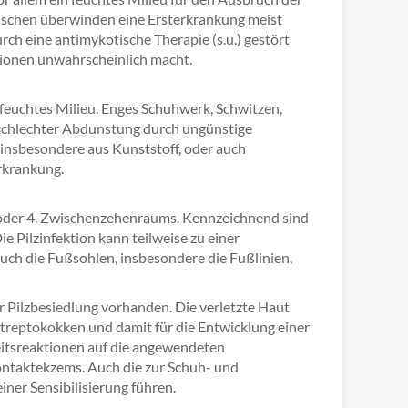
schen überwinden eine Ersterkrankung meist
h eine antimykotische Therapie (s.u.) gestört
tionen unwahrscheinlich macht.
 feuchtes Milieu. Enges Schuhwerk, Schwitzen,
schlechter Abdunstung durch ungünstige
insbesondere aus Kunststoff, oder auch
rkrankung.
. oder 4. Zwischenzehenraums. Kennzeichnend sind
e Pilzinfektion kann teilweise zu einer
uch die Fußsohlen, insbesondere die Fußlinien,
der Pilzbesiedlung vorhanden. Die verletzte Haut
 Streptokokken und damit für die Entwicklung einer
eitsreaktionen auf die angewendeten
ontaktekzems. Auch die zur Schuh- und
er Sensibilisierung führen.