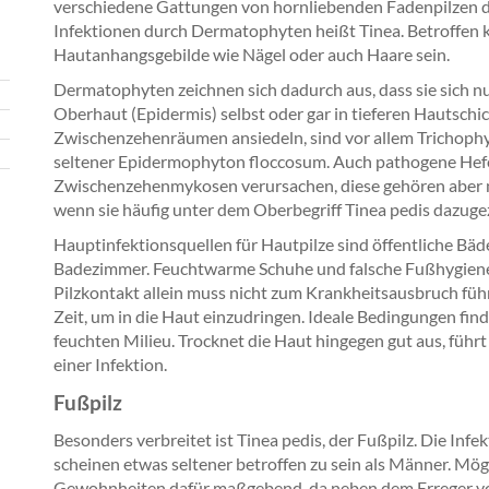
verschiedene Gattungen von hornliebenden Fadenpilzen di
Infektionen durch Dermatophyten heißt Tinea. Betroffen k
Hautanhangsgebilde wie Nägel oder auch Haare sein.
Dermatophyten zeichnen sich dadurch aus, dass sie sich nu
Oberhaut (Epidermis) selbst oder gar in tieferen Hautschi
Zwischenzehenräumen ansiedeln, sind vor allem Trichoph
seltener Epidermophyton floccosum. Auch pathogene Hef
Zwischenzehenmykosen verursachen, diese gehören aber ni
wenn sie häufig unter dem Oberbegriff Tinea pedis dazuge
Hauptinfektionsquellen für Hautpilze sind öffentliche Bä
Badezimmer. Feuchtwarme Schuhe und falsche Fußhygiene
Pilzkontakt allein muss nicht zum Krankheitsausbruch führ
Zeit, um in die Haut einzudringen. Ideale Bedingungen finde
feuchten Milieu. Trocknet die Haut hingegen gut aus, führt
einer Infektion.
Fußpilz
Besonders verbreitet ist Tinea pedis, der Fußpilz. Die In
scheinen etwas seltener betroffen zu sein als Männer. Mö
Gewohnheiten dafür maßgebend, da neben dem Erreger vor 