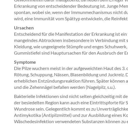
Erkrankung von entscheidender Bedeutung ist. Junge Men
spontan, wobei sie, wenn der Immunmechanismus nicht durc
wird, eine Immunität vom Spättyp entwickeln, die Reinfek
Ursachen
Entscheidend für die Manifestation der Erkrankung ist ein
mangelndes Abtrocknen insbesondere in Verbindung mit 
Kleidung, wie ungeeignete Stümpfe und enges Schuhwerk, 
Gummistiefel sind Hauptursachen für den Ausbruch der E
Symptome
Die Pilze wuchern meist in der aufgeweichten Haut des 3
Rötung, Schuppung, Nässen, Blasenbildung und Juckreiz. Di
erheblichen Entzündungsreaktion führen. Später können a
und die Zehennägel befallen werden (Nagelpilz, s.u.).
Bakterielle Infektionen sind nicht selten gleichzeitig mit 
der besiedelten Region kann auch eine Eintrittspforte für
Wundrose sein. Gelegentlich kommt es zu Unverträglichk
Antimykotika (Antipilzmittel) und zur Ausbildung eines K
Wäschedesinfektion verwendeten Substanzen können zu ein